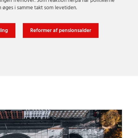
ningen fremover. Som reaktion herpå har politikerne
n øges i samme takt som levetiden.
ling
Reformer af pensionsalder