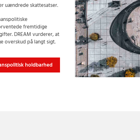
er uændrede skattesatser.
anspolitiske
orventede fremtidige
gifter. DREAM vurderer, at
ge overskud på langt sigt.
anspolitisk holdbarhed