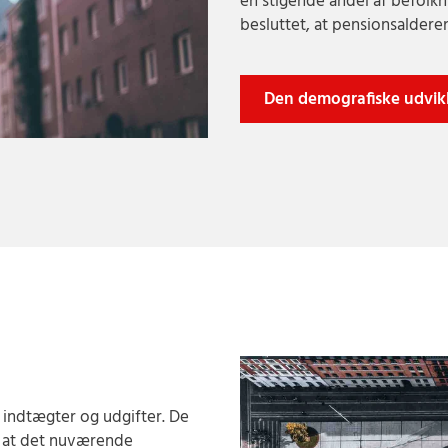
en stigende andel af befolk
besluttet, at pensionsaldere
Den demografiske udvik
 indtægter og udgifter. De
, at det nuværende