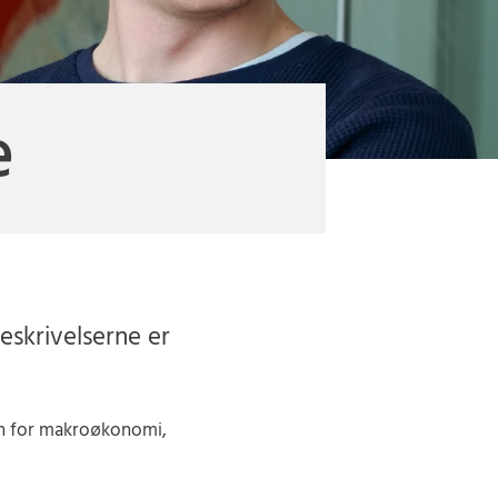
e
eskrivelserne er
en for makroøkonomi,