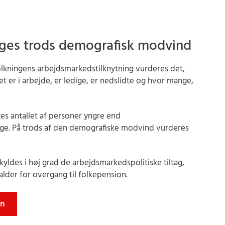
øges trods demografisk modvind
olkningens arbejdsmarkedstilknytning vurderes det,
er i arbejde, er ledige, er nedslidte og hvor mange,
s antallet af personer yngre end
age. På trods af den demografiske modvind vurderes
kyldes i høj grad de arbejdsmarkedspolitiske tiltag,
lder for overgang til folkepension.
en