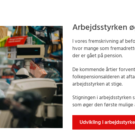
Arbejdsstyrken 
I vores fremskrivning af bef
hvor mange som fremadrettet 
der er gået på pension.
De kommende årtier forvente
folkepensionsalderen at aft
arbejdsstyrken at stige.
Stigningen i arbejdsstyrken s
som øger den første mulige a
Udvikling i arbejdsstyrk