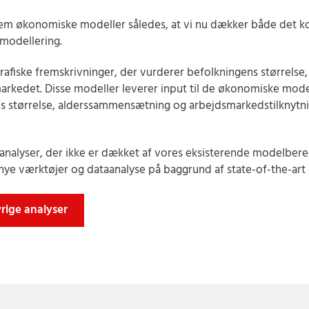
fem økonomiske modeller således, at vi nu dækker både det ko
modellering.
afiske fremskrivninger, der vurderer befolkningens størrelse
markedet. Disse modeller leverer input til de økonomiske model
s størrelse, alderssammensætning og arbejdsmarkedstilknytn
analyser, der ikke er dækket af vores eksisterende modelbere
 nye værktøjer og dataanalyse på baggrund af state-of-the-art
rige analyser