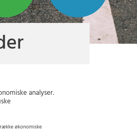
der
onomiske analyser.
iske
n række økonomiske