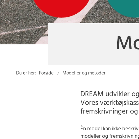
Mo
Du er her:
Forside
Modeller og metoder
DREAM udvikler og 
Vores værktøjskass
fremskrivninger o
Èn model kan ikke beskr
modeller og fremskrivning