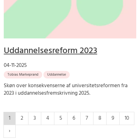
Uddannelsesreform 2023
04-11-2025
Tobias Markeprand
Uddannelse
Skøn over konsekvenserne af universitetsreformen fra
2023 i uddannelsesfremskrivning 2025.
1
2
3
4
5
6
7
8
9
10