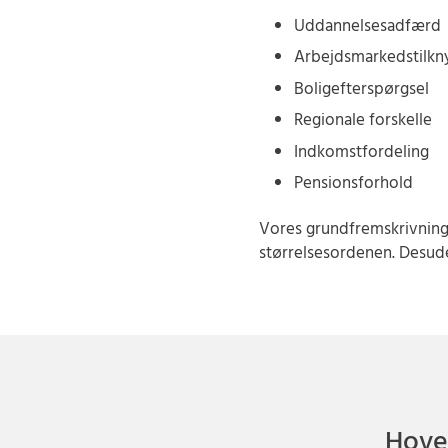
Uddannelsesadfærd
Arbejdsmarkedstilkn
Boligefterspørgsel
Regionale forskelle
Indkomstfordeling
Pensionsforhold
Vores grundfremskrivninge
størrelsesordenen. Desude
Hoved