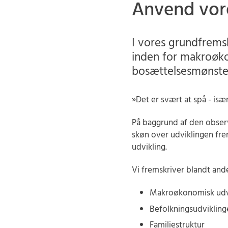
Anvend vore
I vores grundfremsk
inden for makroøko
bosættelsesmønster
»Det er svært at spå - is
På baggrund af den observe
skøn over udviklingen fre
udvikling.
Vi fremskriver blandt and
Makroøkonomisk udv
Befolkningsudvikling
Familiestruktur