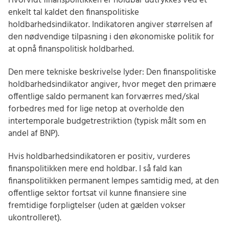
Hvorvidt finanspolitikken er holdbar udtrykkes ved et
enkelt tal kaldet den finanspolitiske
holdbarhedsindikator. Indikatoren angiver størrelsen af
den nødvendige tilpasning i den økonomiske politik for
at opnå finanspolitisk holdbarhed.
Den mere tekniske beskrivelse lyder: Den finanspolitiske
holdbarhedsindikator angiver, hvor meget den primære
offentlige saldo permanent kan forværres med/skal
forbedres med for lige netop at overholde den
intertemporale budgetrestriktion (typisk målt som en
andel af BNP).
Hvis holdbarhedsindikatoren er positiv, vurderes
finanspolitikken mere end holdbar. I så fald kan
finanspolitikken permanent lempes samtidig med, at den
offentlige sektor fortsat vil kunne finansiere sine
fremtidige forpligtelser (uden at gælden vokser
ukontrolleret).