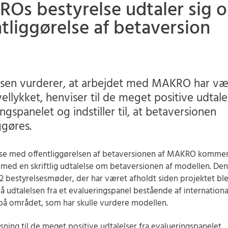
Os bestyrelse udtaler sig 
ntliggørelse af betaversion
lsen vurderer, at arbejdet med MAKRO har væ
llykket, henviser til de meget positive udtalel
ngspanelet og indstiller til, at betaversionen
ggøres.
else med offentliggørelsen af betaversionen af MAKRO komm
 med en skriftlig udtalelse om betaversionen af modellen. Den
22 bestyrelsesmøder, der har været afholdt siden projektet bl
 på udtalelsen fra et evalueringspanel bestående af internationa
på området, som har skulle vurdere modellen.
ning til de meget positive udtalelser fra evalueringspanelet