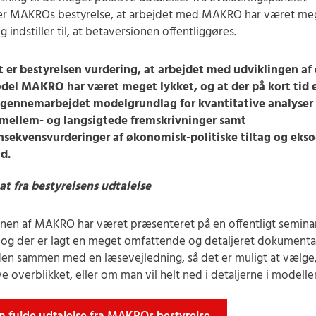
er MAKROs bestyrelse, at arbejdet med MAKRO har været me
g indstiller til, at betaversionen offentliggøres.
t er bestyrelsen vurdering, at arbejdet med udviklingen af
del MAKRO har været meget lykket, og at der på kort tid e
lgennemarbejdet modelgrundlag for kvantitative analyser 
l mellem- og langsigtede fremskrivninger samt
nsekvensvurderinger af økonomisk-politiske tiltag og eks
d.
at fra bestyrelsens udtalelse
nen af MAKRO har været præsenteret på en offentligt seminar
g der er lagt en meget omfattende og detaljeret dokumenta
en sammen med en læsevejledning, så det er muligt at vælg
ve overblikket, eller om man vil helt ned i detaljerne i modelle