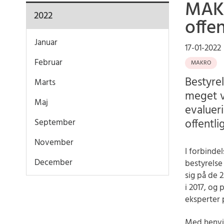
MAKR
2022
offe
Januar
17-01-2022
Februar
MAKRO
Bestyre
Marts
meget ve
Maj
evalueri
offentli
September
November
I forbind
December
bestyrelse
sig på de 
i 2017, og
eksperter 
Med henvis