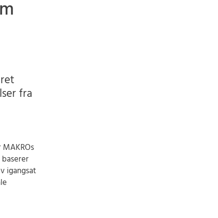
om
ret
ser fra
er MAKROs
 baserer
ev igangsat
le