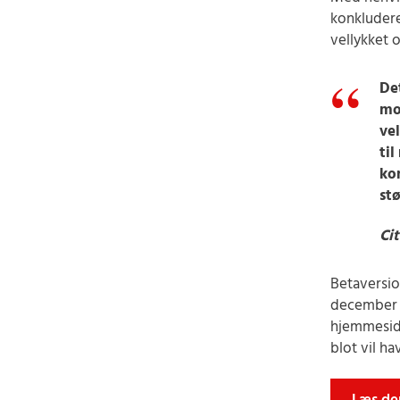
konkluder
vellykket o
De
mo
ve
ti
ko
stø
Cit
Betaversio
december o
hjemmesid
blot vil ha