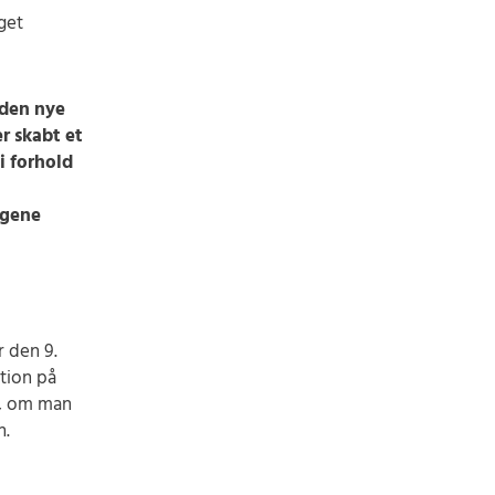
get
 den nye
r skabt et
i forhold
ogene
 den 9.
tion på
e, om man
n.