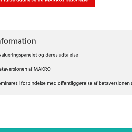
n fulde udtalelse fra MAKROs bestyrelse
nformation
alueringspanelet og deres udtalelse
etaversionen af MAKRO
minaret i forbindelse med offentliggørelse af betaversione