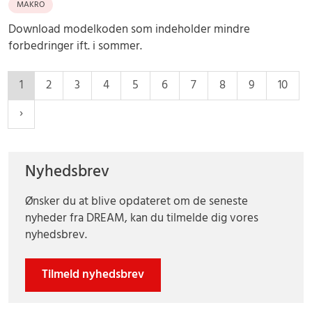
MAKRO
Download modelkoden som indeholder mindre
forbedringer ift. i sommer.
1
2
3
4
5
6
7
8
9
10
Nyhedsbrev
Ønsker du at blive opdateret om de seneste
nyheder fra DREAM, kan du tilmelde dig vores
nyhedsbrev.
Tilmeld nyhedsbrev