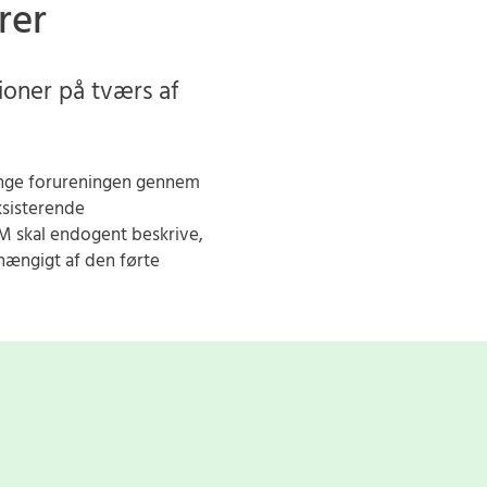
rer
oner på tværs af
ringe forureningen gennem
ksisterende
M skal endogent beskrive,
hængigt af den førte