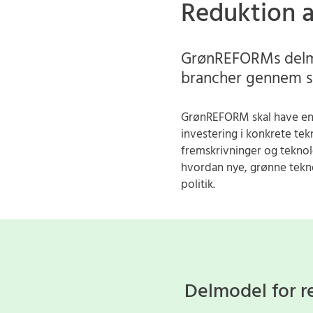
Reduktion a
GrønREFORMs delmod
brancher gennem ski
GrønREFORM skal have en d
investering i konkrete te
fremskrivninger og teknol
hvordan nye, grønne tekno
politik.
Delmodel for r