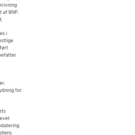
krivning
t af BNP.
t.
es i
estlige
ført
efatter
er.
ydning for
ets
levet
pdatering
ellens