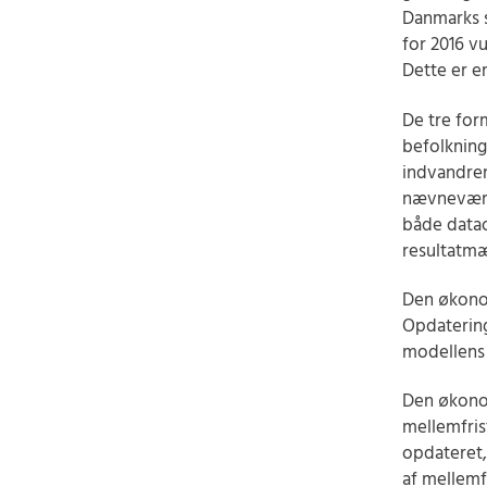
Danmarks s
for 2016 v
Dette er en
De tre for
befolknings
indvandrer
nævneværd
både data
resultatmæ
Den økono
Opdatering
modellens 
Den økonom
mellemfris
opdateret,
af mellemf