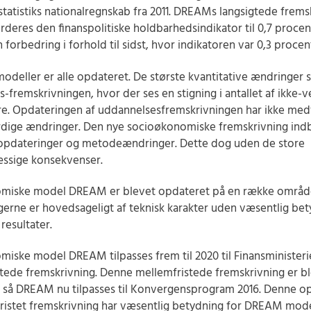
tatistiks nationalregnskab fra 2011. DREAMs langsigtede frems
urderes den finanspolitiske holdbarhedsindikator til 0,7 procen
 forbedring i forhold til sidst, hvor indikatoren var 0,3 procen
modeller er alle opdateret. De største kvantitative ændringer s
-fremskrivningen, hvor der ses en stigning i antallet af ikke-v
e. Opdateringen af uddannelsesfremskrivningen har ikke med
ige ændringer. Den nye socioøkonomiske fremskrivning indb
opdateringer og metodeændringer. Dette dog uden de store
ssige konsekvenser.
miske model DREAM er blevet opdateret på en række områd
erne er hovedsageligt af teknisk karakter uden væsentlig bet
resultater.
iske model DREAM tilpasses frem til 2020 til Finansministeri
tede fremskrivning. Denne mellemfristede fremskrivning er b
 så DREAM nu tilpasses til Konvergensprogram 2016. Denne o
ristet fremskrivning har væsentlig betydning for DREAM mod