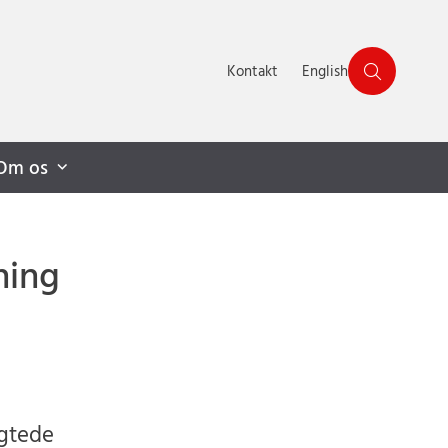
Kontakt
English
Om os
ning
gtede