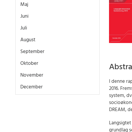
Maj
Juni
Juli
August
September
Oktober
Abstra
November
I denne r
December
2016. Frem
system, dv
socioøkon
DREAM, der
Langsigtet
grundlag s