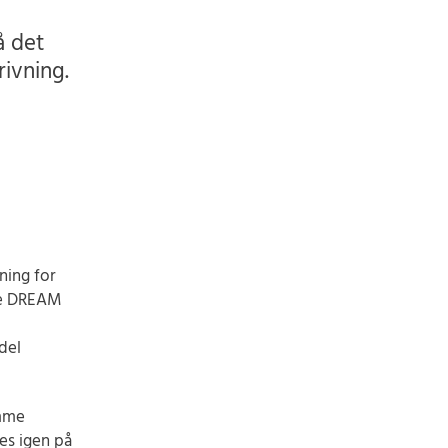
å det
ivning.
ning for
ede DREAM
del
amme
es igen på