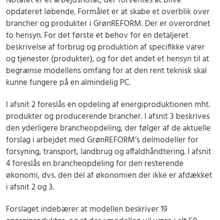
Notatet er et arbejdsnotat, der forventes at blive
opdateret løbende. Formålet er at skabe et overblik over
brancher og produkter i GrønREFORM. Der er overordnet
to hensyn. For det første et behov for en detaljeret
beskrivelse af forbrug og produktion af specifikke varer
og tjenester (produkter), og for det andet et hensyn til at
begrænse modellens omfang for at den rent teknisk skal
kunne fungere på en almindelig PC.
I afsnit 2 foreslås en opdeling af energiproduktionen mht.
produkter og producerende brancher. I afsnit 3 beskrives
den yderligere brancheopdeling, der følger af de aktuelle
forslag i arbejdet med GrønREFORM’s delmodeller for
forsyning, transport, landbrug og affaldhåndtering. I afsnit
4 foreslås en brancheopdeling for den resterende
økonomi, dvs. den del af økonomien der ikke er afdækket
i afsnit 2 og 3.
Forslaget indebærer at modellen beskriver 19