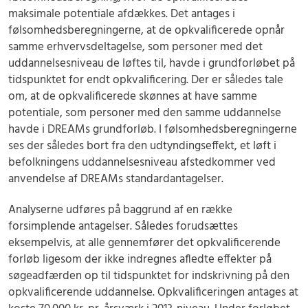
maksimale potentiale afdækkes. Det antages i
følsomhedsberegningerne, at de opkvalificerede opnår
samme erhvervsdeltagelse, som personer med det
uddannelsesniveau de løftes til, havde i grundforløbet på
tidspunktet for endt opkvalificering. Der er således tale
om, at de opkvalificerede skønnes at have samme
potentiale, som personer med den samme uddannelse
havde i DREAMs grundforløb. I følsomhedsberegningerne
ses der således bort fra den udtyndingseffekt, et løft i
befolkningens uddannelsesniveau afstedkommer ved
anvendelse af DREAMs standardantagelser.
Analyserne udføres på baggrund af en række
forsimplende antagelser. Således forudsættes
eksempelvis, at alle gennemfører det opkvalificerende
forløb ligesom der ikke indregnes afledte effekter på
søgeadfærden op til tidspunktet for indskrivning på den
opkvalificerende uddannelse. Opkvalificeringen antages at