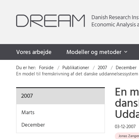
Vores arbejde
Modeller og metoder
Du er her:
Forside
Publikationer
2007
December
En model til fremskrivning af det danske uddannelsessystem
En m
2007
dans
Udda
Marts
December
03-12-2007
Jonas Zange