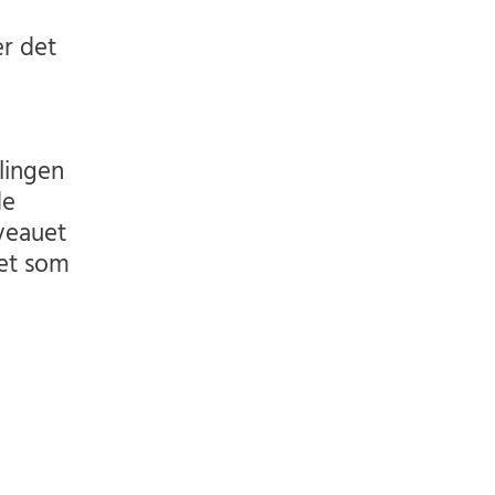
r det
lingen
de
veauet
det som