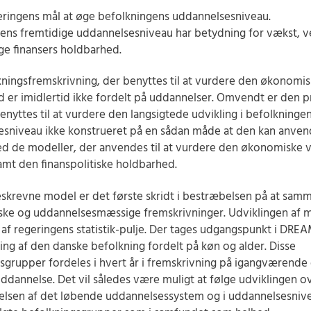
eringens mål at øge befolkningens uddannelsesniveau.
ens fremtidige uddannelsesniveau har betydning for vækst, v
ige finansers holdbarhed.
ningsfremskrivning, der benyttes til at vurdere den økonomi
 er imidlertid ikke fordelt på uddannelser. Omvendt er den p
benyttes til at vurdere den langsigtede udvikling i befolkninge
sniveau ikke konstrueret på en sådan måde at den kan anven
d de modeller, der anvendes til at vurdere den økonomiske 
amt den finanspolitiske holdbarhed.
skrevne model er det første skridt i bestræbelsen på at sa
ke og uddannelsesmæssige fremskrivninger. Udviklingen af m
t af regeringens statistik-pulje. Der tages udgangspunkt i DREA
ing af den danske befolkning fordelt på køn og alder. Disse
sgrupper fordeles i hvert år i fremskrivning på igangværende
uddannelse. Det vil således være muligt at følge udviklingen ov
elsen af det løbende uddannelsessystem og i uddannelsesniv