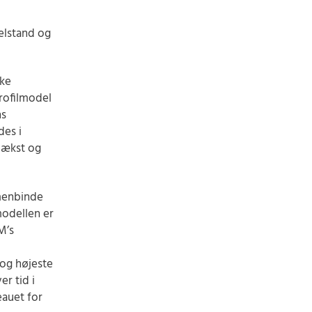
elstand og
ske
rofilmodel
ns
des i
vækst og
mmenbinde
odellen er
M’s
 og højeste
er tid i
eauet for