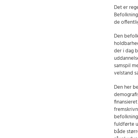
Det er reg
Befolkning
de offentl
Den befolk
holdbarhed
der i dag 
uddannelse
samspil me
velstand s
Den her be
demografis
finansiere
fremskrivn
befolkning
fuldførte 
både størr