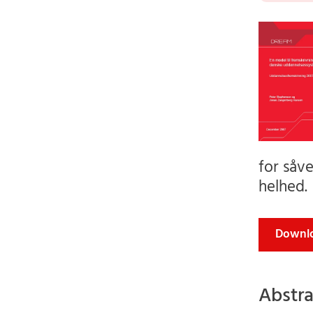
for såv
helhed.
Downlo
Abstra