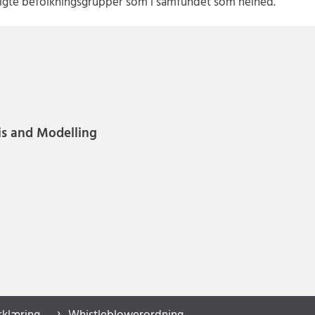
lgte befolkningsgrupper som i samfundet som helhed.
is and Modelling