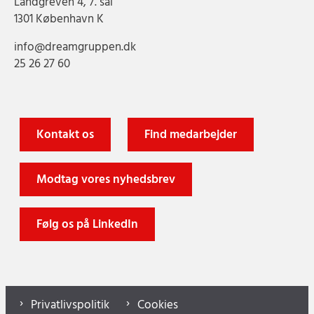
Landgreven 4, 7. sal
1301 København K
info@dreamgruppen.dk
25 26 27 60
Kontakt os
Find medarbejder
Modtag vores nyhedsbrev
Følg os på LinkedIn
Privatlivspolitik
Cookies