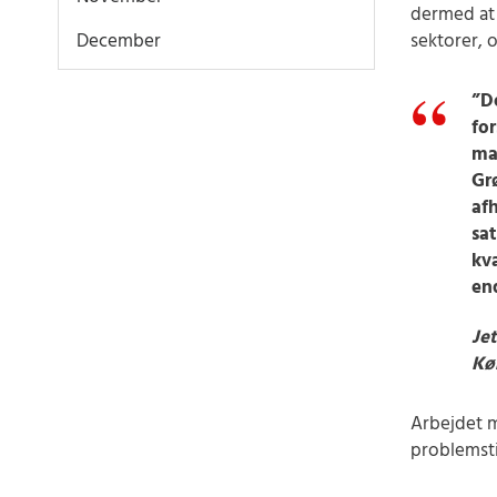
dermed at 
December
sektorer, 
”De
for
ma
Gr
afh
sa
kva
en
Je
Køb
Arbejdet m
problemsti