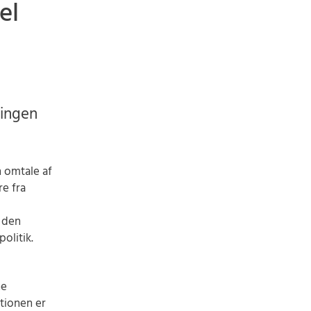
el
lingen
 omtale af
e fra
f den
olitik.
ne
itionen er