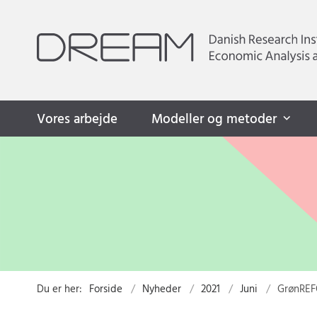
Vores arbejde
Modeller og metoder
Du er her:
Forside
Nyheder
2021
Juni
GrønREFO