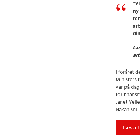
"V
ny 
fo
arb
dim
Lar
art
I foråret 
Ministers 
var på da
for finans
Janet Yelle
Nakanishi.
Læs art