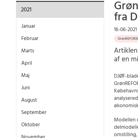
Grøn
2021
fra 
Januar
16-06-2021
Februar
GrønREFOR
Artikle
Marts
af en m
April
Maj
DJØF-blade
GrønREFOR
Juni
Købehavns 
analysered
August
økonomiske
September
Modellen 
Oktober
delmodelle
omstilling
November