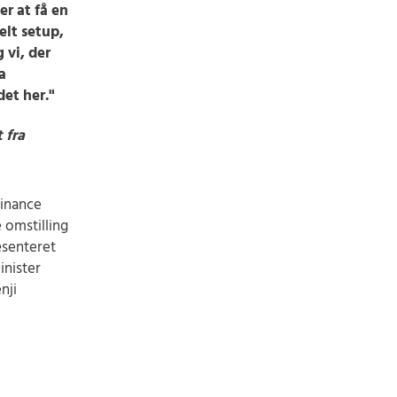
r at få en
elt setup,
 vi, der
a
det her."
 fra
Finance
 omstilling
senteret
inister
nji