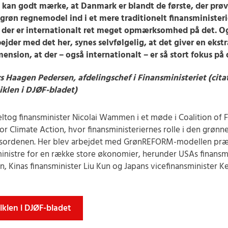
i kan godt mærke, at Danmark er blandt de første, der prøve
grøn regnemodel ind i et mere traditionelt finansministeri
r der er internationalt ret meget opmærksomhed på det. Og
ejder med det her, synes selvfølgelig, at det giver en ekstr
ension, at der – også internationalt – er så stort fokus på 
s Haagen Pedersen, afdelingschef i Finansministeriet (citat
iklen i DJØF-bladet)
deltog finansminister Nicolai Wammen i et møde i Coalition of 
for Climate Action, hvor finansministeriernes rolle i den grønne
gsordenen. Her blev arbejdet med GrønREFORM-modellen præ
ministre for en række store økonomier, herunder USAs finansm
n, Kinas finansminister Liu Kun og Japans vicefinansminister Ke
iklen i DJØF-bladet