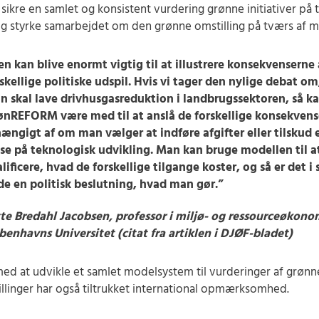
sikre en samlet og konsistent vurdering grønne initiativer på 
og styrke samarbejdet om den grønne omstilling på tværs af mi
n kan blive enormt vigtig til at illustrere konsekvenserne 
skellige politiske udspil. Hvis vi tager den nylige debat o
n skal lave drivhusgasreduktion i landbrugssektoren, så k
ønREFORM være med til at anslå de forskellige konsekvens
ængigt af om man vælger at indføre afgifter eller tilskud e
tse på teknologisk udvikling. Man kan bruge modellen til a
lificere, hvad de forskellige tilgange koster, og så er det i 
de en politisk beslutning, hvad man gør.”
tte Bredahl Jacobsen, professor i miljø- og ressourceøkono
enhavns Universitet (citat fra artiklen i DJØF-bladet)
ed at udvikle et samlet modelsystem til vurderinger af grønn
llinger har også tiltrukket international opmærksomhed.