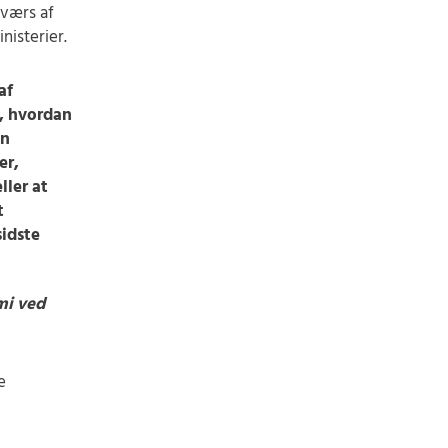
tværs af
nisterier.
af
m, hvordan
an
er,
ller at
t
sidste
mi ved
e