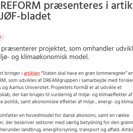
REFORM præsenteres i artik
DJØF-bladet
M
n præsenterer projektet, som omhandler udvik
iljø- og klimaøkonomisk model.
t bringer i
artiklen
”Staten skal have en grøn lommeregner” en
M, som udvikles af DREAMgruppen i samarbejde med forsker
og Aarhus Universitet. Projektets formål er at udvikle et
skab, der kan bruges til vurdering af miljø- og klimaeffekter a
 politik, samt økonomiske effekter af miljø-, energi- og klimap
omfatter en hovedmodel for dansk økonomi, samt en række
r, der beskriver sektorer med særlig betydning for den grøn
, herunder landbrug, energiforsyning, transport og affald. Amb