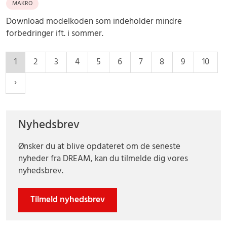
MAKRO
Download modelkoden som indeholder mindre
forbedringer ift. i sommer.
1
2
3
4
5
6
7
8
9
10
Nyhedsbrev
Ønsker du at blive opdateret om de seneste
nyheder fra DREAM, kan du tilmelde dig vores
nyhedsbrev.
Tilmeld nyhedsbrev